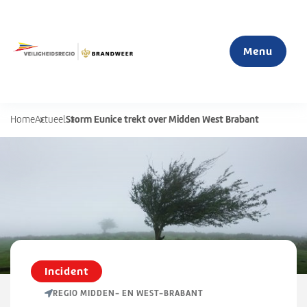
Menu
Storm Eunice trekt over Midden West Brabant
Home
Actueel
Home
Actueel
Mijn veiligheid
S
u
Organisatie
b
Incident
m
REGIO MIDDEN- EN WEST-BRABANT
e