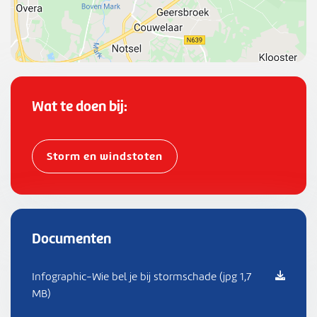
1
3
1
6
6
8
Wat te doen bij:
8
3
6
Storm en windstoten
8
8
6
,
Documenten
"
l
n
Infographic-Wie bel je bij stormschade (jpg 1,7
g
MB)
"