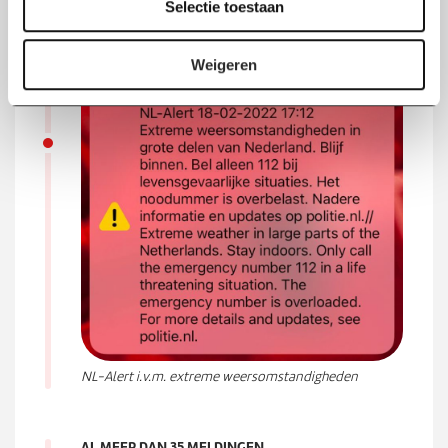
Selectie toestaan
t
levensgevaarlijke situaties. Het noodnummer is
i
overbelast.
e
Weigeren
NL-Alert i.v.m. extreme weersomstandigheden
AL MEER DAN 35 MELDINGEN