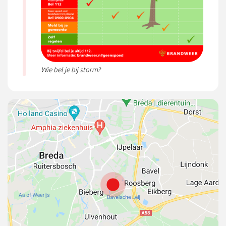
Wie bel je bij storm?
{
"
l
a
t
"
:
5
1
5
6