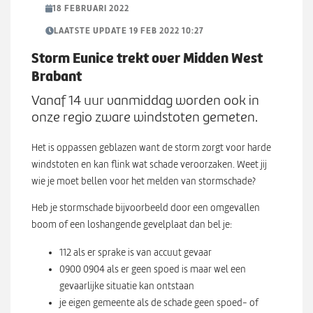
Werken bij
n
18 FEBRUARI 2022
S
u
u
LAATSTE UPDATE 19 FEB 2022 10:27
b
Zoeken
Storm Eunice trekt over Midden West
Z
m
Brabant
o
e
e
n
Vanaf 14 uur vanmiddag worden ook in
k
u
onze regio zware windstoten gemeten.
e
n
Het is oppassen geblazen want de storm zorgt voor harde
windstoten en kan flink wat schade veroorzaken. Weet jij
wie je moet bellen voor het melden van stormschade?
Heb je stormschade bijvoorbeeld door een omgevallen
boom of een loshangende gevelplaat dan bel je:
112 als er sprake is van accuut gevaar
0900 0904 als er geen spoed is maar wel een
gevaarlijke situatie kan ontstaan
je eigen gemeente als de schade geen spoed- of