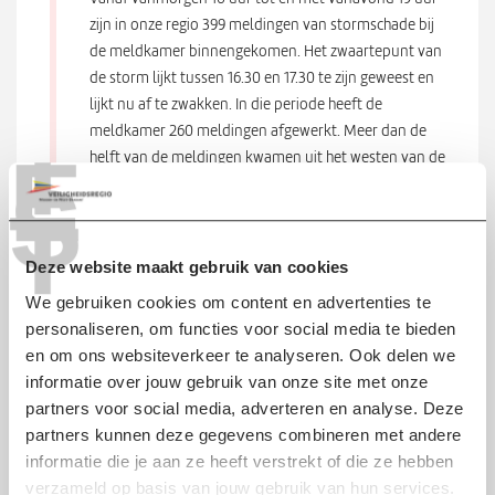
zijn in onze regio 399 meldingen van stormschade bij
de meldkamer binnengekomen. Het zwaartepunt van
de storm lijkt tussen 16.30 en 17.30 te zijn geweest en
lijkt nu af te zwakken. In die periode heeft de
T
meldkamer 260 meldingen afgewerkt. Meer dan de
E
helft van de meldingen kwamen uit het westen van de
S
regio, de lijn Bergen op Zoom - Roosendaal - Breda.
T
De meeste schade is ontstaan door omgevallen
bomen en afgewaaide daken.
Deze website maakt gebruik van cookies
We gebruiken cookies om content en advertenties te
personaliseren, om functies voor social media te bieden
en om ons websiteverkeer te analyseren. Ook delen we
informatie over jouw gebruik van onze site met onze
partners voor social media, adverteren en analyse. Deze
partners kunnen deze gegevens combineren met andere
informatie die je aan ze heeft verstrekt of die ze hebben
verzameld op basis van jouw gebruik van hun services.
foto: Jeroen Stuve, Bron Omroep Brabant