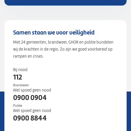
:
4
8
0
6
Samen staan we voor veiligheid
6
Met 24 gemeenten, brandweer, GHOR en politie bundelen
4
wij de krachten in de regio. Zo zijn we goed voorbereid op
6
rampen en crises.
4
3
Bij nood
4
112
3
Brandweer
7
Wel spoed geen nood
5
0900 0904
0
Politie
1
Wel spoed geen nood
9
0900 8844
}