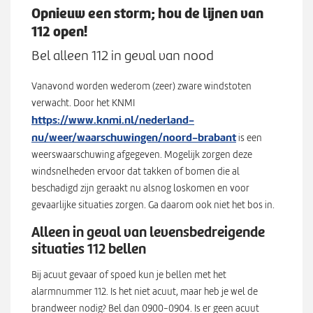
Werken bij
n
Opnieuw een storm; hou de lijnen van
S
u
112 open!
u
b
Zoeken
Bel alleen 112 in geval van nood
Z
m
o
e
Vanavond worden wederom (zeer) zware windstoten
e
n
verwacht. Door het KNMI
k
u
https://www.knmi.nl/nederland-
e
nu/weer/waarschuwingen/noord-brabant
is een
n
weerswaarschuwing afgegeven. Mogelijk zorgen deze
windsnelheden ervoor dat takken of bomen die al
beschadigd zijn geraakt nu alsnog loskomen en voor
gevaarlijke situaties zorgen. Ga daarom ook niet het bos in.
Alleen in geval van levensbedreigende
situaties 112 bellen
Bij acuut gevaar of spoed kun je bellen met het
alarmnummer 112. Is het niet acuut, maar heb je wel de
brandweer nodig? Bel dan 0900-0904. Is er geen acuut