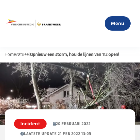
Menu
Opnieuw een storm; hou de lijnen van 112 open!
Home
Actueel
Home
Actueel
Mijn veiligheid
S
u
Organisatie
b
Incident
20 FEBRUARI 2022
m
LAATSTE UPDATE 21 FEB 2022 13:05
e