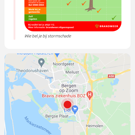
Wie bel je bij stormschade
{
"
l
a
t
"
:
5
1
4
8