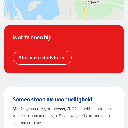
3
2
7
4
6
3
Wat te doen bij:
7
6
8
Storm en windstoten
9
5
6
,
"
l
Samen staan we voor veiligheid
n
Met 24 gemeenten, brandweer, GHOR en politie bundelen
g
wij de krachten in de regio. Zo zijn we goed voorbereid op
"
rampen en crises.
: