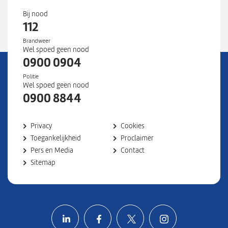
4
Bij nood
2
112
9
Brandweer
0
Wel spoed geen nood
2
0900 0904
8
Politie
9
Wel spoed geen nood
0
0900 8844
1
2
Privacy
Cookies
5
Toegankelijkheid
Proclaimer
0
Pers en Media
Contact
0
Sitemap
0
1
9
}
Volg ons op LinkedIn
Volg ons op Facebook
Volg ons op X
Volg ons o