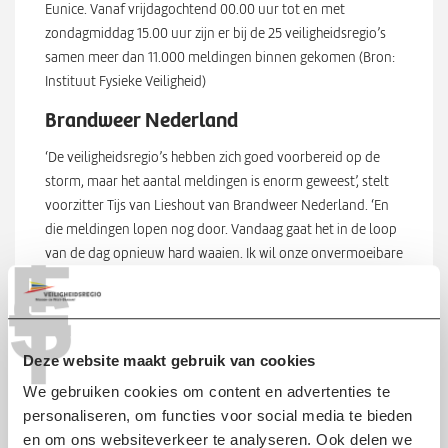
Eunice. Vanaf vrijdagochtend 00.00 uur tot en met
zondagmiddag 15.00 uur zijn er bij de 25 veiligheidsregio’s
samen meer dan 11.000 meldingen binnen gekomen (Bron:
Instituut Fysieke Veiligheid)
Brandweer Nederland
‘De veiligheidsregio’s hebben zich goed voorbereid op de
storm, maar het aantal meldingen is enorm geweest’, stelt
voorzitter Tijs van Lieshout van Brandweer Nederland. ‘En
die meldingen lopen nog door. Vandaag gaat het in de loop
T
van de dag opnieuw hard waaien. Ik wil onze onvermoeibare
E
brandweermannen en vrouwen, de collega’s op de
S
meldkamers en alle andere hulpverleners en partners
T
bedanken voor het bizar vele werk dat de afgelopen dagen
en nachten is verzet. Tegelijkertijd zijn wij ook trots op de
Deze website maakt gebruik van cookies
hulp die wij als brandweer hebben kunnen bieden.’
We gebruiken cookies om content en advertenties te
personaliseren, om functies voor social media te bieden
en om ons websiteverkeer te analyseren. Ook delen we
Scroll direct naar: