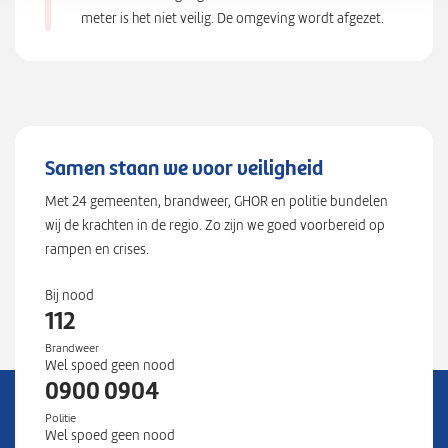
meter is het niet veilig. De omgeving wordt afgezet.
{
"
l
a
Samen staan we voor veiligheid
t
Met 24 gemeenten, brandweer, GHOR en politie bundelen
"
wij de krachten in de regio. Zo zijn we goed voorbereid op
:
rampen en crises.
5
1
Bij nood
,
112
6
Brandweer
0
Wel spoed geen nood
1
0900 0904
1
Politie
0
Wel spoed geen nood
5