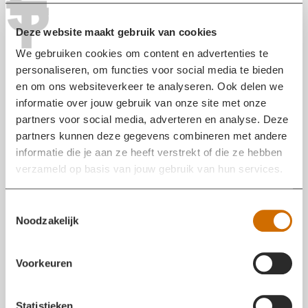
S
T
Deze website maakt gebruik van cookies
GEEN UITSTROOM GAS MEER
We gebruiken cookies om content en advertenties te
10 MEI 2022 12:02
personaliseren, om functies voor social media te bieden
Het gaslek is dicht en de hoogspanningsleiding staat
en om ons websiteverkeer te analyseren. Ook delen we
weer onder spanning. De afzetting in de omgeving is
informatie over jouw gebruik van onze site met onze
opgeheven. Het verkeer kan weer rijden.
partners voor social media, adverteren en analyse. Deze
partners kunnen deze gegevens combineren met andere
informatie die je aan ze heeft verstrekt of die ze hebben
GASKRAAN DICHT, NOG WEL UITSTROOM
verzameld op basis van jouw gebruik van hun services.
10 MEI 2022 11:23
De gaskraan is dichtgedraaid. Het duurt nog zeker een
T
uur voordat al het gas uit de leiding is. Tot die tijd blijft
Noodzakelijk
o
de omgeving afgesloten voor verkeer. Het gat in de
e
gashoofdleiding is ontstaan door werkzaamheden.
s
Voorkeuren
t
e
MONTEUR ENEXIS TER PLAATSE
10 MEI 2022 11:04
m
Statistieken