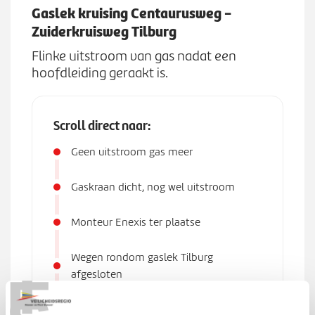
Werken bij
n
Gaslek kruising Centaurusweg -
S
u
Zuiderkruisweg Tilburg
u
b
Zoeken
Flinke uitstroom van gas nadat een
Z
m
hoofdleiding geraakt is.
o
e
e
n
k
u
Scroll direct naar:
e
n
Geen uitstroom gas meer
Gaskraan dicht, nog wel uitstroom
Monteur Enexis ter plaatse
T
Wegen rondom gaslek Tilburg
E
afgesloten
Uitstroom van gas