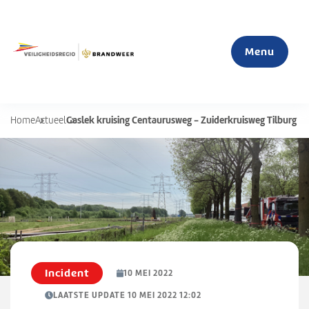
Menu
Gaslek kruising Centaurusweg - Zuiderkruisweg Tilburg
Home
Actueel
Home
Actueel
Mijn veiligheid
S
u
Organisatie
b
Incident
10 MEI 2022
m
LAATSTE UPDATE 10 MEI 2022 12:02
e