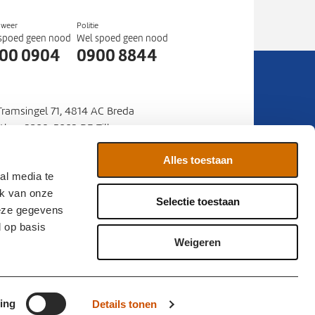
dweer
Politie
spoed geen nood
Wel spoed geen nood
00 0904
0900 8844
 Tramsingel 71, 4814 AC Breda
stbus 3208, 5003 DE Tilburg
mer
088 22 50 000
:
Alles toestaan
al media te
ia
Contact
Sitemap
ik van onze
Selectie toestaan
deze gegevens
d op basis
Weigeren
Volg ons op IG
ing
Details tonen