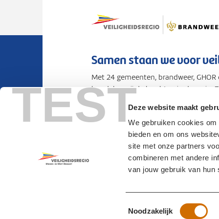
Samen staan we voor vei
Met 24 gemeenten, brandweer, GHOR e
TEST
bundelen wij de krachten in de regio. 
voorbereid op rampen en crises.
Deze website maakt gebru
We gebruiken cookies om c
Privacy
Cookies
Toegankelijkhei
bieden en om ons websitev
site met onze partners vo
combineren met andere info
van jouw gebruik van hun 
Volg ons op LinkedIn
Toestemmingsselectie
Noodzakelijk