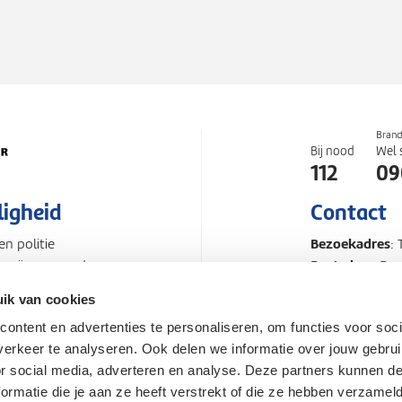
Bran
Bij nood
Wel 
112
09
ligheid
Contact
Bezoekadres
n politie
:
Postadres
Zo zijn we goed
: Po
Telefoonnum
ik van cookies
ontent en advertenties te personaliseren, om functies voor soci
d
Proclaimer
Pers en Med
erkeer te analyseren. Ook delen we informatie over jouw gebru
or social media, adverteren en analyse. Deze partners kunnen 
rmatie die je aan ze heeft verstrekt of die ze hebben verzamel