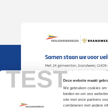
Samen staan we voor vei
Met 24 gemeenten, brandweer, GHOR e
TEST
bundelen wij de krachten in de regio. 
voorbereid op rampen en crises.
Deze website maakt gebru
We gebruiken cookies om c
Privacy
Cookies
Toegankelijkhei
bieden en om ons websitev
site met onze partners vo
combineren met andere info