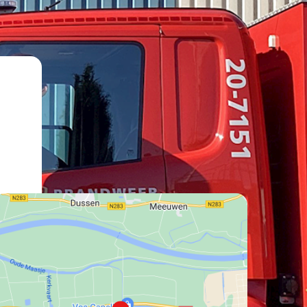
lat":
169355669999999,
lng":
9832074