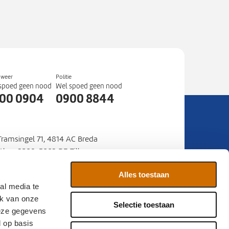
dweer
Politie
spoed geen nood
Wel spoed geen nood
00 0904
0900 8844
 Tramsingel 71, 4814 AC Breda
stbus 3208, 5003 DE Tilburg
mer
088 22 50 000
:
Alles toestaan
al media te
ia
Contact
Sitemap
ik van onze
Selectie toestaan
deze gegevens
d op basis