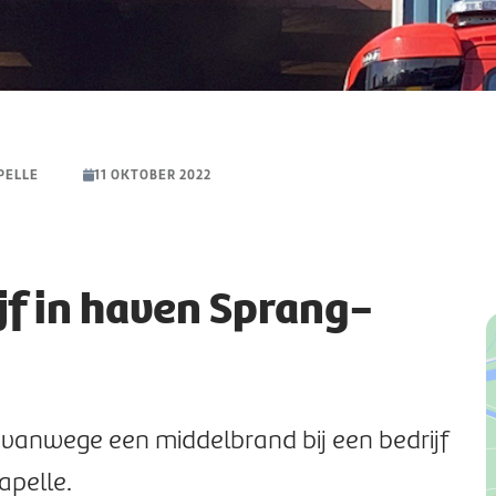
PELLE
11 OKTOBER 2022
ijf in haven Sprang-
{
"
5
"
4
 vanwege een middelbrand bij een bedrijf
}
apelle.