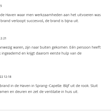
25
in de Haven waar men werkzaamheden aan het uitvoeren was
 brand verloopt succesvol; de brand is bijna uit.
12:21
 aanwezig waren, zijn naar buiten gekomen. Eén persoon heeft
ingeademd en krijgt daarom eerste hulp van de
22 12:18
 brand in de Haven in Sprang-Capelle. Blijf uit de rook. Sluit
amen en deuren en zet de ventilatie in huis uit.