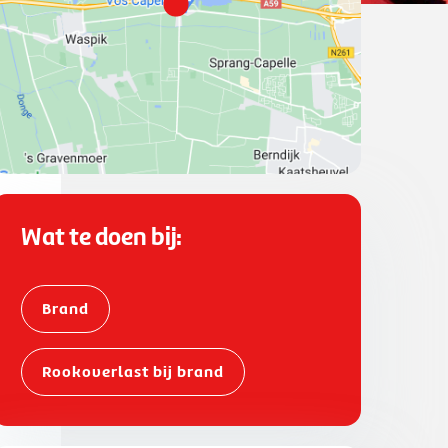
Wat te doen bij:
Brand
Rookoverlast bij brand