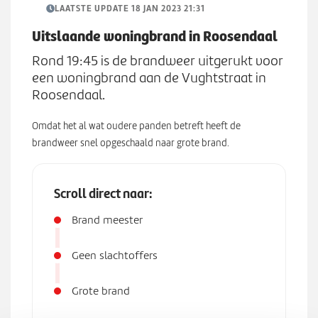
Werken bij
n
LAATSTE UPDATE 18 JAN 2023 21:31
S
u
u
Uitslaande woningbrand in Roosendaal
b
Zoeken
Rond 19:45 is de brandweer uitgerukt voor
Z
m
een woningbrand aan de Vughtstraat in
o
e
Roosendaal.
e
n
k
u
Omdat het al wat oudere panden betreft heeft de
e
brandweer snel opgeschaald naar grote brand.
n
Scroll direct naar:
Brand meester
Geen slachtoffers
Grote brand