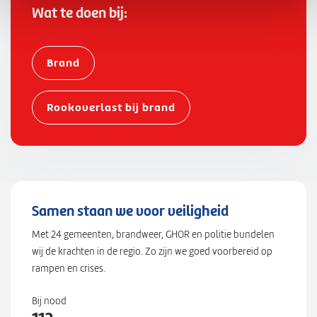
,
Wat te doen bij:
"
l
n
Brand
g
"
Rookoverlast bij brand
:
4
4
5
5
1
Samen staan we voor veiligheid
8
6
Met 24 gemeenten, brandweer, GHOR en politie bundelen
5
wij de krachten in de regio. Zo zijn we goed voorbereid op
}
rampen en crises.
Bij nood