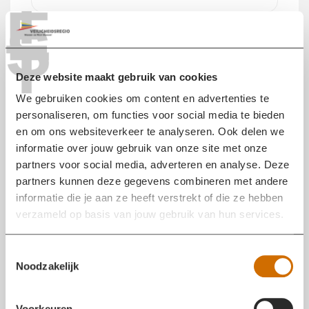
T
E
S
BRAND MEESTER
18 JAN 2023 21:31
T
De brandweer heeft het sein brand meester gegeven
voor de brand aan de Vughtstraat in Roosendaal. De
Deze website maakt gebruik van cookies
brandweer is nog enige tijd bezig met nablussen.
We gebruiken cookies om content en advertenties te
personaliseren, om functies voor social media te bieden
en om ons websiteverkeer te analyseren. Ook delen we
GEEN SLACHTOFFERS
18 JAN 2023 20:32
informatie over jouw gebruik van onze site met onze
Er zijn bij de brand in Roosendaal geen gewonden. Er
partners voor social media, adverteren en analyse. Deze
is nog brand op de begane grond met een
partners kunnen deze gegevens combineren met andere
mogelijkheid dat het ook in het plafond brandt.
informatie die je aan ze heeft verstrekt of die ze hebben
verzameld op basis van jouw gebruik van hun services.
GROTE BRAND
18 JAN 2023 20:08
T
Zojuist heeft de brandweer opgeschaald naar grote
Noodzakelijk
o
brand. De brand woedt op de begane grond en 1e
e
verdieping. Bij rookoverlast sluit ramen en deuren en
s
Voorkeuren