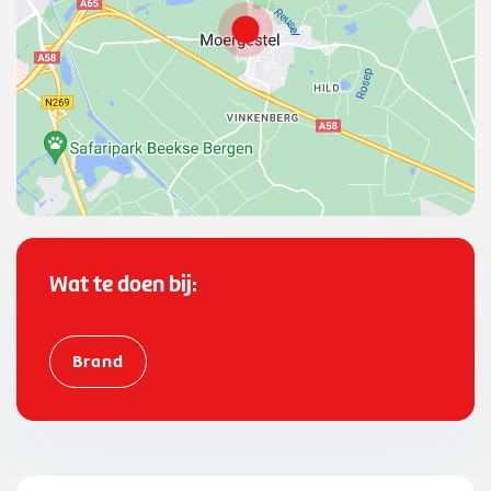
:
5
1
5
4
8
2
2
1
1
,
Wat te doen bij:
"
l
n
Brand
g
"
:
5
1