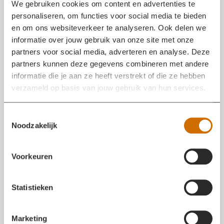
We gebruiken cookies om content en advertenties te
'vreten' zijn ook de 3 slaapkamers voorlopig niet meer
personaliseren, om functies voor social media te bieden
bruikbaar. Verder heeft de woning veel rook- en
en om ons websiteverkeer te analyseren. Ook delen we
roetschade.
informatie over jouw gebruik van onze site met onze
De oorzaak van de brand is niet bekend.
partners voor social media, adverteren en analyse. Deze
partners kunnen deze gegevens combineren met andere
informatie die je aan ze heeft verstrekt of die ze hebben
BRAND OVERGESLAGEN NAAR DAKBESCHOT
verzameld op basis van jouw gebruik van hun services.
14 OKT 2023 13:15
Brandweer zet groot in om te voorkomen dat het
T
vuur de woning binnendringt.
Noodzakelijk
o
e
s
Voorkeuren
t
e
m
Statistieken
m
i
Marketing
n