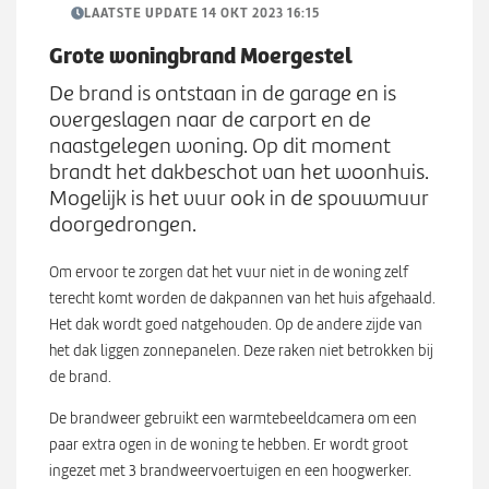
Werken bij
n
LAATSTE UPDATE 14 OKT 2023 16:15
S
u
u
Grote woningbrand Moergestel
b
Zoeken
De brand is ontstaan in de garage en is
Z
m
overgeslagen naar de carport en de
o
e
naastgelegen woning. Op dit moment
e
n
brandt het dakbeschot van het woonhuis.
k
u
Mogelijk is het vuur ook in de spouwmuur
e
doorgedrongen.
n
Om ervoor te zorgen dat het vuur niet in de woning zelf
terecht komt worden de dakpannen van het huis afgehaald.
Het dak wordt goed natgehouden. Op de andere zijde van
het dak liggen zonnepanelen. Deze raken niet betrokken bij
de brand.
De brandweer gebruikt een warmtebeeldcamera om een
paar extra ogen in de woning te hebben. Er wordt groot
ingezet met 3 brandweervoertuigen en een hoogwerker.