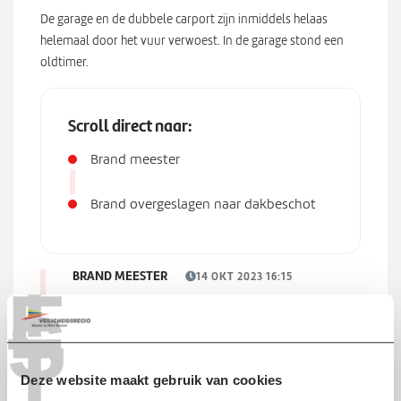
De garage en de dubbele carport zijn inmiddels helaas
helemaal door het vuur verwoest. In de garage stond een
oldtimer.
Scroll direct naar:
Brand meester
Brand overgeslagen naar dakbeschot
T
BRAND MEESTER
14 OKT 2023 16:15
E
S
De brand in het woonhuis is meester. Hoewel het erger
T
had kunnen aflopen is de schade voor de bewoners
helaas aanzienlijk. De garage met 3 auto's en de
carport zijn verwoest. Omdat het vuur zich in een
Deze website maakt gebruik van cookies
dubbele ruimte in het woonhuis deels naar boven kon