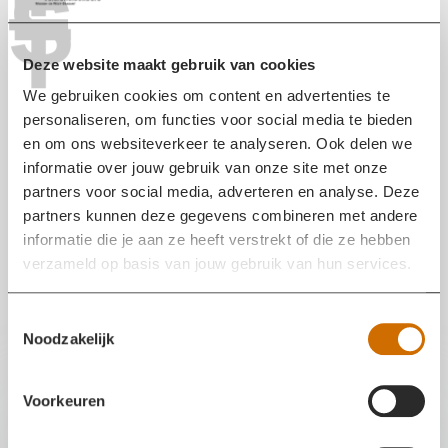
E
S
Werken bij
T
n
Twee mensen onwel industrieterrein
S
u
Moerdijk
u
Deze website maakt gebruik van cookies
b
Zoeken
Rond 15:00 uur is de brandweer
Z
m
We gebruiken cookies om content en advertenties te
gealarmeerd voor een incident aan de
o
e
personaliseren, om functies voor social media te bieden
Middenweg in Moerdijk. Door een nog
e
n
en om ons websiteverkeer te analyseren. Ook delen we
onbekende reden is er een gevaarlijke stof
k
u
informatie over jouw gebruik van onze site met onze
vrijgekomen, hierbij zijn twee mensen
e
partners voor social media, adverteren en analyse. Deze
onwel geworden. De slachtoffers zijn
n
partners kunnen deze gegevens combineren met andere
vervoerd naar het ziekenhuis. Op dit
informatie die je aan ze heeft verstrekt of die ze hebben
moment verricht de brandweer
verzameld op basis van jouw gebruik van hun services.
onderzoek. Het bedrijf is ontruimd, er is
geen effect voor de omgeving.
T
Noodzakelijk
o
e
{
s
Voorkeuren
"
Wat te doen bij:
t
l
e