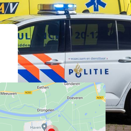
lat":
169777819999999,
lng":
0634542