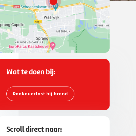
Wat te doen bij:
Rookoverlast bij brand
Scroll direct naar: