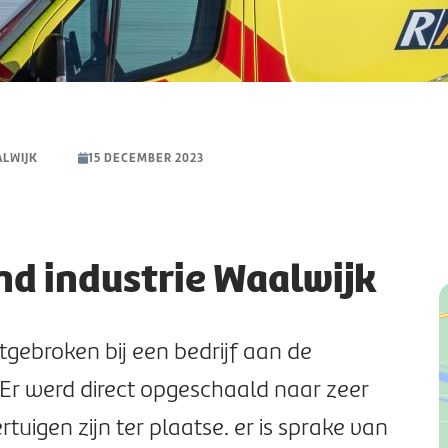
ALWIJK
15 DECEMBER 2023
nd industrie Waalwijk
{
"
5
itgebroken bij een bedrijf aan de
"
 Er werd direct opgeschaald naar zeer
5
}
tuigen zijn ter plaatse. er is sprake van