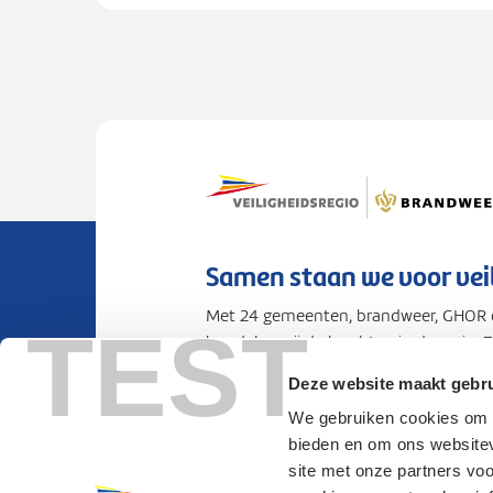
Samen staan we voor vei
Met 24 gemeenten, brandweer, GHOR e
TEST
bundelen wij de krachten in de regio. 
voorbereid op rampen en crises.
Deze website maakt gebru
We gebruiken cookies om c
Privacy
Cookies
Toegankelijkhei
bieden en om ons websitev
site met onze partners vo