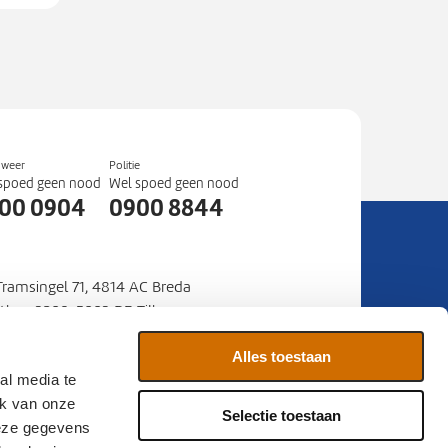
dweer
Politie
spoed geen nood
Wel spoed geen nood
00 0904
0900 8844
 Tramsingel 71, 4814 AC Breda
stbus 3208, 5003 DE Tilburg
mer
088 22 50 000
:
Alles toestaan
al media te
ia
Contact
Sitemap
ik van onze
Selectie toestaan
deze gegevens