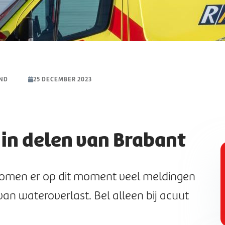
AND
25 DECEMBER 2023
in delen van Brabant
{
"
5
komen er op dit moment veel meldingen
"
n wateroverlast. Bel alleen bij acuut
4
}