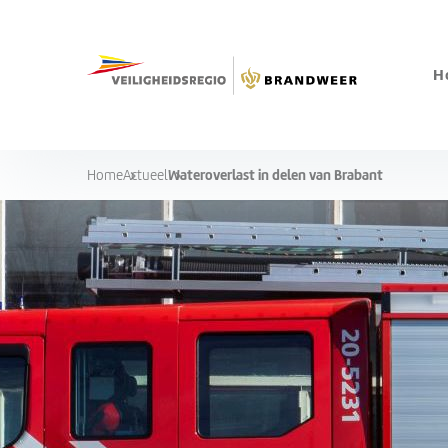
H
Wateroverlast in delen van Brabant
Home
Actueel