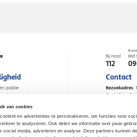
Bran
Bij nood
Wel 
112
09
ligheid
Contact
Bezoekadres
n politie
:
Postadres
Zo zijn we goed
: Po
Telefoonnum
ik van cookies
ontent en advertenties te personaliseren, om functies voor soci
d
Proclaimer
Pers en Med
erkeer te analyseren. Ook delen we informatie over jouw gebru
or social media, adverteren en analyse. Deze partners kunnen 