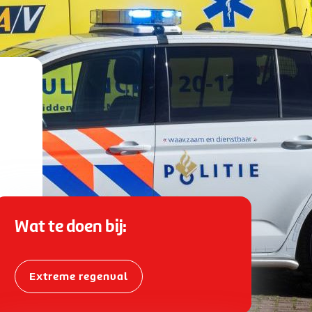
lat":
Wat te doen bij:
1,6011053,
lng":
,7899354
Extreme regenval