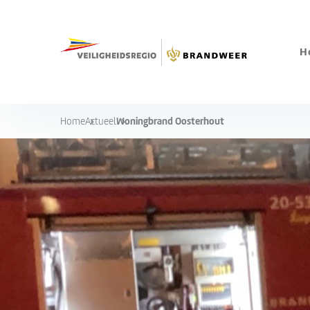
H
Woningbrand Oosterhout
Home
Actueel