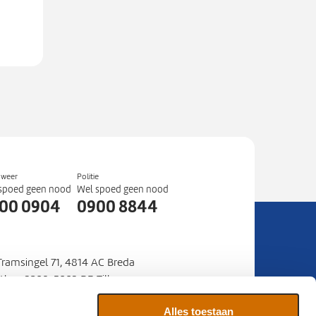
dweer
Politie
spoed geen nood
Wel spoed geen nood
00 0904
0900 8844
 Tramsingel 71, 4814 AC Breda
stbus 3208, 5003 DE Tilburg
mer
088 22 50 000
:
Alles toestaan