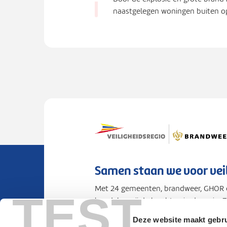
naastgelegen woningen buiten 
Samen staan we voor vei
Met 24 gemeenten, brandweer, GHOR e
TEST
bundelen wij de krachten in de regio. 
voorbereid op rampen en crises.
Deze website maakt gebru