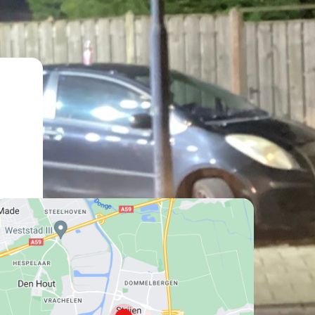
lat":
16474711,
lng":
8580108