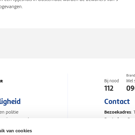
opgevangen.
Bran
Bij nood
Wel 
112
09
ligheid
Contact
Bezoekadres
n politie
:
Postadres
Zo zijn we goed
: Po
Telefoonnum
ik van cookies