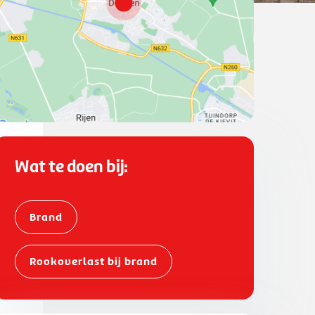
Wat te doen bij:
Brand
Rookoverlast bij brand