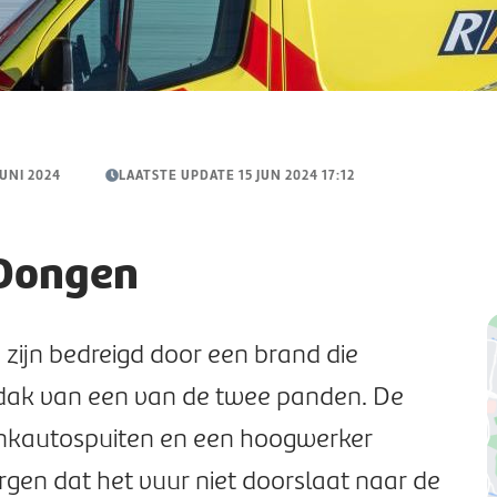
JUNI 2024
LAATSTE UPDATE 15 JUN 2024 17:12
Dongen
{
ijn bedreigd door een brand die
"
5
edak van een van de twee panden. De
"
nkautospuiten en een hoogwerker
4
}
gen dat het vuur niet doorslaat naar de