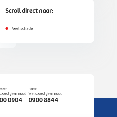
Scroll direct naar:
Veel schade
dweer
Politie
spoed geen nood
Wel spoed geen nood
00 0904
0900 8844