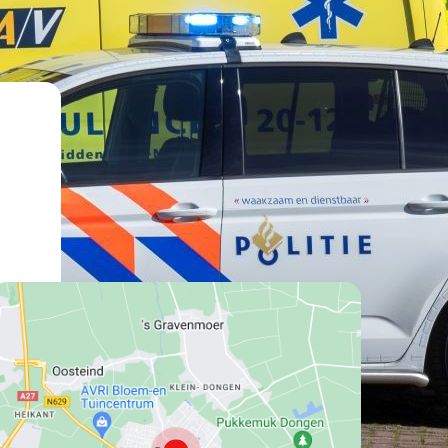
lat":
162870969999999,
lng":
9382385