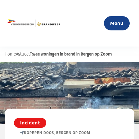
Menu
Twee woningen in brand in Bergen op Zoom
Home
Actueel
Home
Actueel
Mijn veiligheid
S
u
Organisatie
b
Incident
m
KOPEREN DOOS, BERGEN OP ZOOM
e