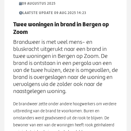
Werken bij
n
09 AUGUSTUS 2025
S
u
u
LAATSTE UPDATE 09 AUG 2025 14:23
b
Zoeken
Twee woningen in brand in Bergen op
Z
m
Zoom
o
e
e
n
Brandweer is met veel mens- en
k
u
bluskracht uitgerukt naar een brand in
e
twee woningen in Bergen op Zoom. De
n
brand is ontstaan in een pergola van een
van de twee huizen, deze is omgevallen, de
brand is overgeslagen naar de woning en
vervolgens via de zolder ook naar de
naastgelegen woning.
De brandweer zette onder andere hoogwerkers om verdere
uitbreiding van de brand te voorkomen. Buren en
omstanders werd geadviseerd uit de rook te blijven. De
bewoner van een van de woningen heeft rook geïnhaleerd