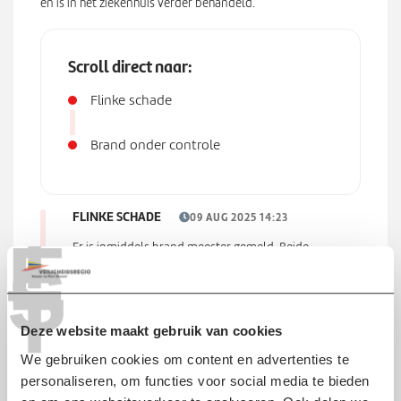
en is in het ziekenhuis verder behandeld.
Scroll direct naar:
Flinke schade
Brand onder controle
T
FLINKE SCHADE
09 AUG 2025 14:23
E
Er is inmiddels brand meester gemeld. Beide
S
woningen hebben flinke schade opgelopen.
T
Deze website maakt gebruik van cookies
We gebruiken cookies om content en advertenties te
personaliseren, om functies voor social media te bieden