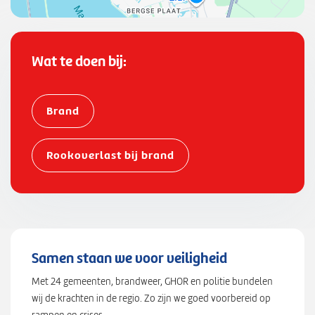
4
4
5
,
Wat te doen bij:
"
l
n
Brand
g
"
Rookoverlast bij brand
:
4
2
8
0
6
Samen staan we voor veiligheid
6
9
Met 24 gemeenten, brandweer, GHOR en politie bundelen
1
wij de krachten in de regio. Zo zijn we goed voorbereid op
}