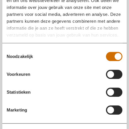
en om ons websiteverkeer te analyseren. Ook delen we
informatie over jouw gebruik van onze site met onze
partners voor social media, adverteren en analyse. Deze
partners kunnen deze gegevens combineren met andere
informatie die je aan ze heeft verstrekt of die ze hebben
verzameld op basis van jouw gebruik van hun services.
T
Noodzakelijk
o
e
s
Voorkeuren
t
e
m
Statistieken
m
i
BRAND ONDER CONTROLE
09 AUG 2025 14:11
Marketing
n
De brand in beide woningen lijkt onder controle. De
g
brandweer controleert of de nok van de woningen
s