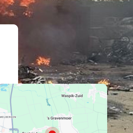
lat":
1645514,
lng":
9320324