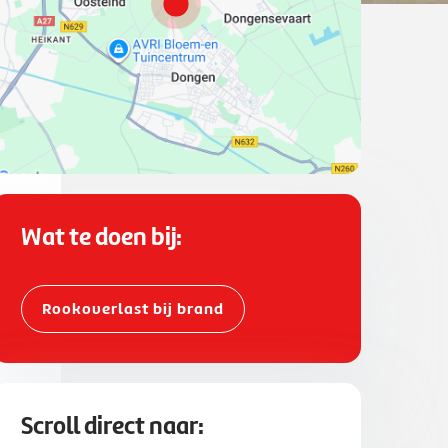
Wat te doen bij:
Rookoverlast bij brand
Scroll direct naar: