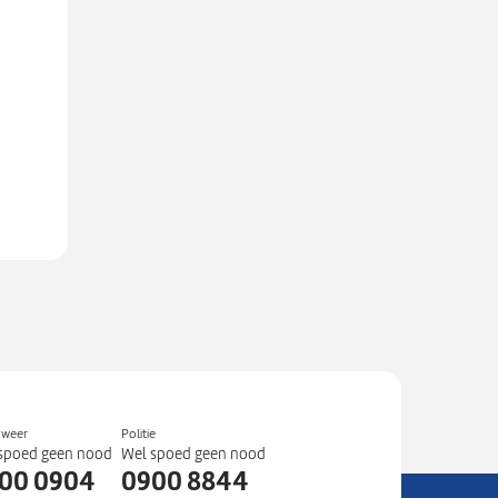
dweer
Politie
spoed geen nood
Wel spoed geen nood
00 0904
0900 8844