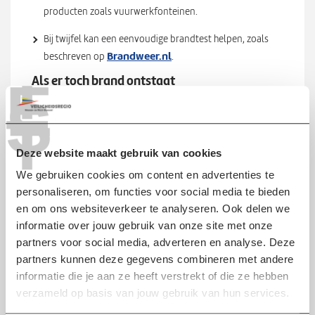
producten zoals vuurwerkfonteinen.
Bij twijfel kan een eenvoudige brandtest helpen, zoals
Brandweer.nl
beschreven op
.
T
E
Als er toch brand ontstaat
S
Een incident kan nooit volledig worden uitgesloten. In dat
T
geval is dit het handelingsperspectief:
Waarschuw aanwezigen en start de ontruiming.
Deze website maakt gebruik van cookies
We gebruiken cookies om content en advertenties te
Controleer ruimtes als toiletten, kelder en
personaliseren, om functies voor social media te bieden
personeelsruimtes—als dat veilig kan.
en om ons websiteverkeer te analyseren. Ook delen we
Houd ramen en deuren gesloten.
informatie over jouw gebruik van onze site met onze
partners voor social media, adverteren en analyse. Deze
Bel 112 en geef duidelijke informatie.
partners kunnen deze gegevens combineren met andere
Waarschuw panden naast of boven de horecazaak.
informatie die je aan ze heeft verstrekt of die ze hebben
verzameld op basis van jouw gebruik van hun services.
Wacht buiten op de hulpdiensten en houd de doorgang