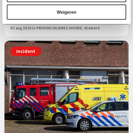
i
e
Weigeren
Brand bij camperstalling in Almkerk
05 aug 2026 in PROVINCIALEWEG NOORD, Almkerk
Incident