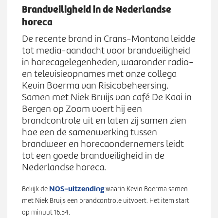
Werken bij
n
Brandveiligheid in de Nederlandse
S
u
horeca
u
b
Zoeken
De recente brand in Crans-Montana leidde
Z
m
tot media-aandacht voor brandveiligheid
o
e
in horecagelegenheden, waaronder radio-
e
n
en televisieopnames met onze collega
k
u
Kevin Boerma van Risicobeheersing.
e
Samen met Niek Bruijs van café De Kaai in
n
Bergen op Zoom voert hij een
brandcontrole uit en laten zij samen zien
hoe een de samenwerking tussen
brandweer en horecaondernemers leidt
tot een goede brandveiligheid in de
Nederlandse horeca.
NOS‑uitzending
Bekijk de
waarin Kevin Boerma samen
met Niek Bruijs een brandcontrole uitvoert. Het item start
op minuut 16.54.