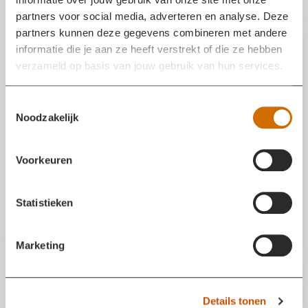
Incident
partners voor social media, adverteren en analyse. Deze
partners kunnen deze gegevens combineren met andere
informatie die je aan ze heeft verstrekt of die ze hebben
verzameld op basis van jouw gebruik van hun services.
T
Noodzakelijk
o
e
s
Voorkeuren
t
e
m
Statistieken
Brand bij camperstalling in Almkerk
m
i
05 aug 2026 in PROVINCIALEWEG NOORD, Almkerk
Marketing
n
g
s
Incident
Details tonen
s