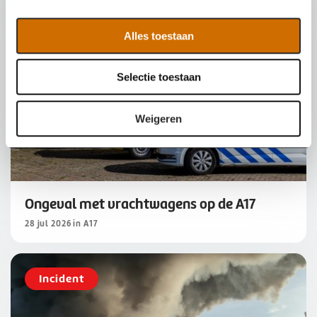
e
l
Alles toestaan
e
c
Selectie toestaan
t
i
e
Weigeren
Ongeval met vrachtwagens op de A17
28 jul 2026 in A17
Incident