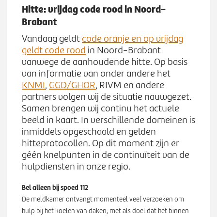
Werken bij
n
Hitte: vrijdag code rood in Noord-
S
u
Brabant
u
b
Zoeken
Vandaag geldt
code oranje en op vrijdag
Z
m
geldt code rood
in Noord-Brabant
o
e
vanwege de aanhoudende hitte. Op basis
e
n
van informatie van onder andere het
k
u
KNMI
,
GGD/GHOR
, RIVM en andere
e
partners volgen wij de situatie nauwgezet.
n
Samen brengen wij continu het actuele
beeld in kaart. In verschillende domeinen is
inmiddels opgeschaald en gelden
hitteprotocollen. Op dit moment zijn er
géén knelpunten in de continuïteit van de
hulpdiensten in onze regio.
Bel alleen bij spoed 112
De meldkamer ontvangt momenteel veel verzoeken om
hulp bij het koelen van daken, met als doel dat het binnen