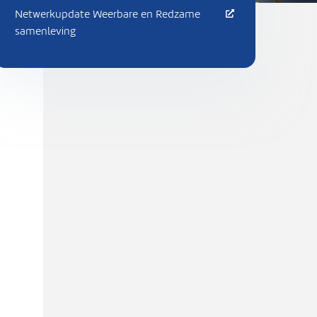
Netwerkupdate Weerbare en Redzame
samenleving