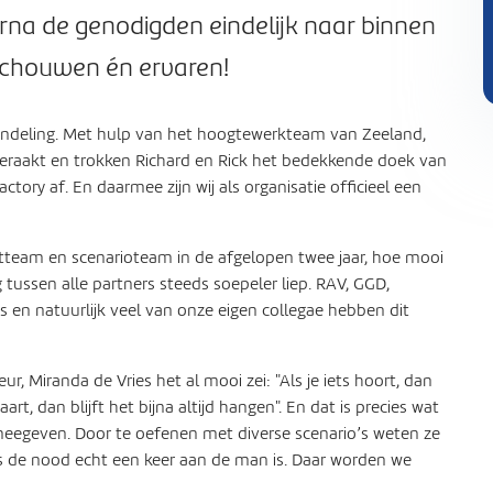
na de genodigden eindelijk naar binnen
schouwen én ervaren!
handeling. Met hulp van het hoogtewerkteam van Zeeland,
eraakt en trokken Richard en Rick het bedekkende doek van
tory af. En daarmee zijn wij als organisatie officieel een
ctteam en scenarioteam in de afgelopen twee jaar, hoe mooi
tussen alle partners steeds soepeler liep. RAV, GGD,
lis en natuurlijk veel van onze eigen collegae hebben dit
, Miranda de Vries het al mooi zei: "Als je iets hoort, dan
aart, dan blijft het bijna altijd hangen". En dat is precies wat
meegeven. Door te oefenen met diverse scenario’s weten ze
s de nood echt een keer aan de man is. Daar worden we