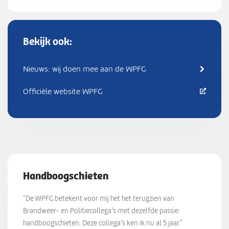
Bekijk ook:
Nieuws: wij doen mee aan de WPFG
Officiële website WPFG
Handboogschieten
"De WPFG betekent voor mij het het terugzien van
Brandweer- en Politiecollega’s met dezelfde passie:
handboogschieten. Deze collega’s ken ik nu al 5 jaar."