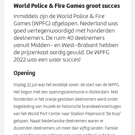
Werken bij
n
World Police & Fire Games groot succes
S
u
u
Inmiddels zijn de World Police & Fire
b
Games (WPFG) afgelopen. Nederland was
Zoeken
Z
m
goed vertegenwoordigd met honderden
o
e
deelnemers. De ruim 40 deelnemers
e
n
vanuit Midden- en West-Brabant hebben
k
u
de prijzenkast aardig gevuld. De WPFG
e
2022 was een waar succes!
n
Opening
Vrijdag 22 juli was het eindelijk zover: de start van de WPFG.
Het begon met een openingsceremonie in Rotterdam. Met
honderden in het oranje gestoken deelnemers werd onder
begeleiding van muziek en historische brandweervoertuigen
van het World Port Center naar Stadion Feijenoord 'De Kuip'
gelopen. Naast Nederlandse deelnemers waren er
duizenden deelnemers uit meer dan vijftig landen. Familie