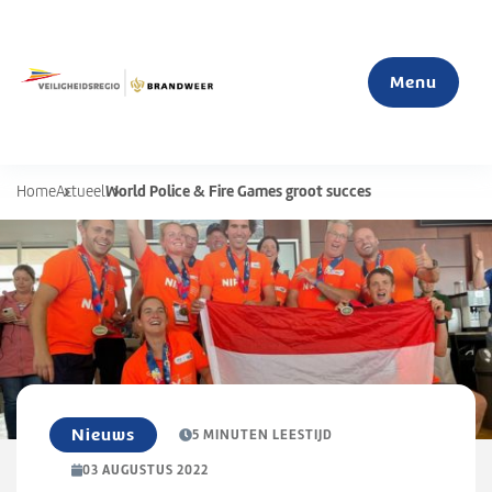
Menu
World Police & Fire Games groot succes
Home
Actueel
Home
Actueel
Mijn veiligheid
S
u
Organisatie
b
Nieuws
5 MINUTEN LEESTIJD
m
03 AUGUSTUS 2022
e