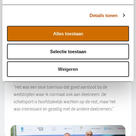
g
s
Details tonen
s
e
l
Alles toestaan
e
c
Selectie toestaan
t
i
e
Weigeren
Small bore rifle
"Het was een leuk toernooi dat goed aansloot bij de
wedstrijden waar ik normaal ook aan deelneem. De
schietsport is hoofdzakelijk wachten op de rest, maar het
was interessant en gezellig met de andere deelnemers."