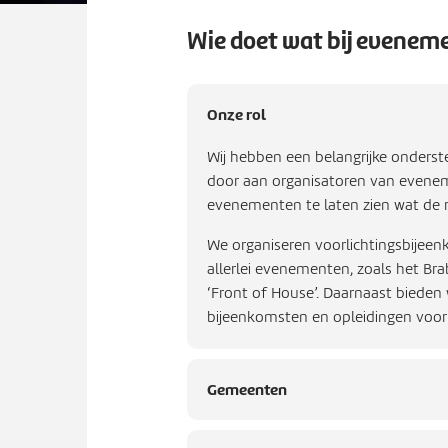
Wie doet wat bij evenem
Onze rol
toon
antwoord
Wij hebben een belangrijke onderst
door aan organisatoren van evenem
evenementen te laten zien wat de ri
We organiseren voorlichtingsbijee
allerlei evenementen, zoals het Br
‘Front of House’. Daarnaast bieden
bijeenkomsten en opleidingen voor 
Gemeenten
toon
antwoord
De gemeente regelt het verlenen v