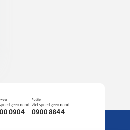
dweer
Politie
spoed geen nood
Wel spoed geen nood
00 0904
0900 8844