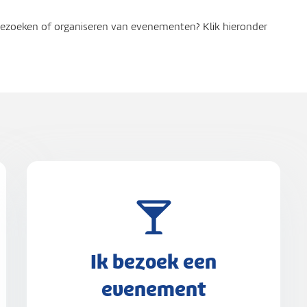
dt deze in de Algemene Plaatselijke Verordening (APV) en in
 kennis in het uiteindelijke advies verwerkt.
g bezoeken of organiseren van evenementen? Klik hieronder
ndere (geneeskundige) partijen nodig is. Dit kan
ulance Voorziening (RAV) voor de bereikbaarheid van
 geven ook advies wanneer zij voorafgaand aan het
 op het evenement aanwezig zijn.
 gemeente als advies de standaardvoorwaarden op in de
een gezondheidsrisico is echter een maatwerkadvies
over bepaalde gezondheidsthema’s ontwikkeld voor
in worden onderwerpen toegelicht zoals zwemmen in
ren of overnachten bij een evenement. De
aden vind je op de website van de GHOR.
ant Midden-West-Noord
.
Ik bezoek een
evenement