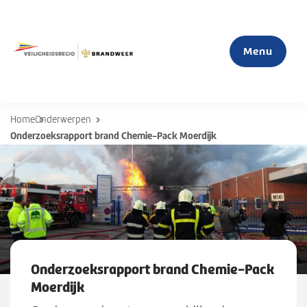
Menu
Home
Onderwerpen
Home
Onderzoeksrapport brand Chemie-Pack Moerdijk
Actueel
Mijn veiligheid
S
u
Organisatie
b
Onderzoeksrapport brand Chemie-Pack
m
Moerdijk
e