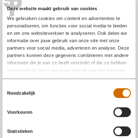
T
Moerdijk 5 januari 2011
24-08-2011
Deze website maakt gebruik van cookies
CPBV-rapport-VR MWB 15082011
24-08-2011
We gebruiken cookies om content en advertenties te
Rapport PwC tussenrapportage
personaliseren, om functies voor social media te bieden
en om ons websiteverkeer te analyseren. Ook delen we
feitenoverzicht
24-08-2011
informatie over jouw gebruik van onze site met onze
Rapport arbeidsinspectie
29-08-2011
partners voor social media, adverteren en analyse. Deze
partners kunnen deze gegevens combineren met andere
Overige documenten
informatie die je aan ze heeft verstrekt of die ze hebben
verzameld op basis van jouw gebruik van hun services.
Persbericht over Onderzoeksraad voor
Veiligheid
09-02-2012
T
Noodzakelijk
o
Persbericht Publiek-private samenwerking
e
brandweerzorg industrieterrein Moerdijk
09-02-
s
2012
Voorkeuren
t
Bestuurlijke verantwoording aanpak brand
e
Chemie
24-08-2011
m
Statistieken