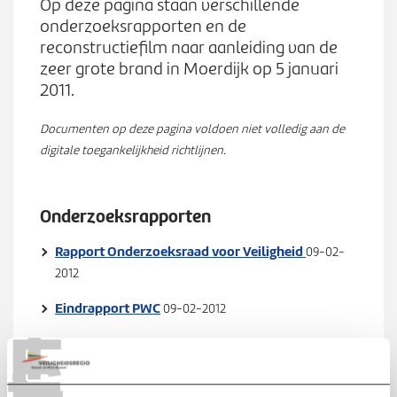
Werken bij
Op deze pagina staan verschillende
n
S
onderzoeksrapporten en de
u
u
reconstructiefilm naar aanleiding van de
b
zeer grote brand in Moerdijk op 5 januari
Zoeken
Z
m
2011.
o
e
e
n
Documenten op deze pagina voldoen niet volledig aan de
k
u
digitale toegankelijkheid richtlijnen.
e
n
Onderzoeksrapporten
Rapport Onderzoeksraad voor Veiligheid
09-02-
2012
T
Eindrapport PWC
09-02-2012
E
Rapport IOOV
24-08-2011
S
Beschrijving eerste fase inzet brand Chemie-Pack