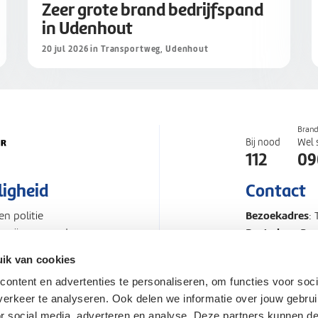
Zeer grote brand bedrijfspand
in Udenhout
20 jul 2026 in Transportweg, Udenhout
Bran
Bij nood
Wel 
112
09
ligheid
Contact
Bezoekadres
n politie
:
Postadres
Zo zijn we goed
: Po
Telefoonnum
ik van cookies
ontent en advertenties te personaliseren, om functies voor soci
d
Proclaimer
Pers en Med
erkeer te analyseren. Ook delen we informatie over jouw gebru
or social media, adverteren en analyse. Deze partners kunnen 