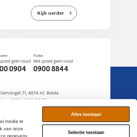
Kijk verder
dweer
Politie
spoed geen nood
Wel spoed geen nood
00 0904
0900 8844
 Tramsingel 71, 4814 AC Breda
stbus 3208, 5003 DE Tilburg
mer
088 22 50 000
:
Alles toestaan
al media te
ia
Contact
Sitemap
ik van onze
Selectie toestaan
deze gegevens