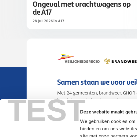
Ongeval met vrachtwagens op
de A17
28 jul 2026 in A17
Samen staan we voor vei
Met 24 gemeenten, brandweer, GHOR e
TEST
bundelen wij de krachten in de regio. 
voorbereid op rampen en crises.
Deze website maakt gebru
We gebruiken cookies om c
Privacy
Cookies
Toegankelijkhei
bieden en om ons websitev
site met onze partners vo