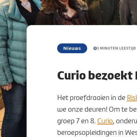
Nieuws
3 MINUTEN LEESTIJD
Curio bezoekt 
Het proefdraaien in de
Ris
we onze deuren! Om te beg
groep 7 en 8.
Curio
, onder
beroepsopleidingen in Wes