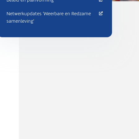
Beleid en planvorming
Netwerkupdates 'Weerbare en Redzame
samenleving'