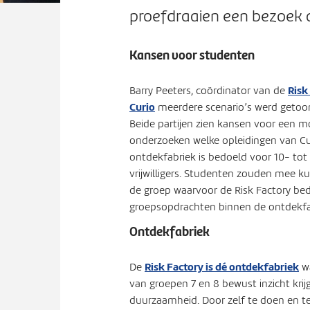
proefdraaien een bezoek a
Kansen voor studenten
Risk
Barry Peeters, coördinator van de
Curio
meerdere scenario’s werd getoon
Beide partijen zien kansen voor een
onderzoeken welke opleidingen van Curi
ontdekfabriek is bedoeld voor 10- tot 
vrijwilligers. Studenten zouden mee k
de groep waarvoor de Risk Factory bedo
groepsopdrachten binnen de ontdekfa
Ontdekfabriek
Risk Factory is dé ontdekfabriek
De
wa
van groepen 7 en 8 bewust inzicht krijg
duurzaamheid. Door zelf te doen en te e